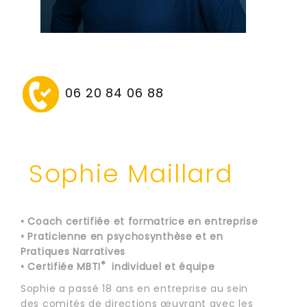
06 20 84 06 88
Sophie Maillard
• Coach certifiée et formatrice en entreprise
• Praticienne en psychosynthèse et en
Pratiques Narratives
®
• Certifiée MBTI
individuel et équipe
Sophie a passé 18 ans en entreprise au sein
des comités de directions œuvrant avec les